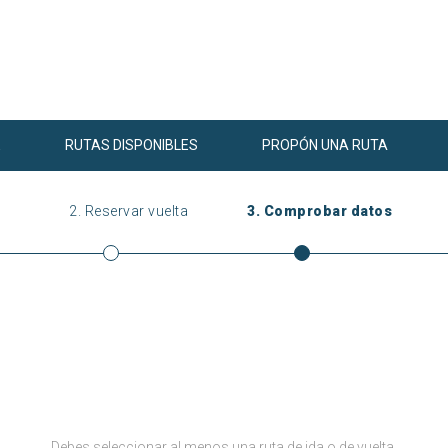
E
RUTAS DISPONIBLES
PROPÓN UNA RUTA
2.
Reservar vuelta
3.
Comprobar datos
Debes seleccionar al menos una ruta de ida o de vuelta.